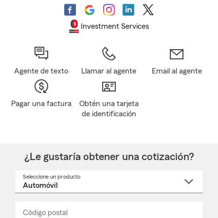
Investment Services
Agente de texto
Llamar al agente
Email al agente
Pagar una factura
Obtén una tarjeta
de identificación
¿Le gustaría obtener una cotización?
Seleccione un producto
Seleccione
un
nombre
de
producto
del
Código postal
Ingresa
Ingresa
_____
menú