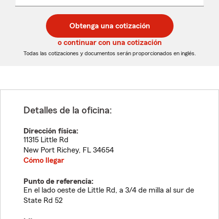
un
un
desplegable
código
código
postal
postal
Obtenga una cotización
de
de
5
5
o continuar con una cotización
dígitos
dígitos
Todas las cotizaciones y documentos serán proporcionados en inglés.
Detalles de la oficina:
Dirección física:
11315 Little Rd
New Port Richey
,
FL
34654
Cómo llegar
Punto de referencia:
En el lado oeste de Little Rd, a 3/4 de milla al sur de
State Rd 52