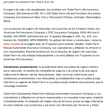
pursuant to a license from Visa U.S.A. Inc.
El seguro de vida y las anualidades son emitidos por State Farm Life Insurance
Company. (Sin licencia en MA, NY y WI) State Farm Life and Accident Assurance
Company (con licencia en New York y Wisconsin) Oficinas centrales, Bloomington,
Illinois.
Los productos de seguro de mascotas son suscritos en los Estados Unidos por
American Pet Insurance Company y ZPIC Insurance Company, 6100-4th Ave S,
Seattle, WA 98108. Administrado por Trupanion Managers USA, Inc. (CA: con
licencia No. 0G22803, NPN 9588590). Se aplican términos y condiciones, revise la
póliza completa
en la página web de Trupanion para obtener detalles. State Farm
Mutual Automobile Insurance Company, sus subsidiarias y afiliadas no ofrecen ni
son responsables financieramente por los productos de seguro de mascotas.
State Farm es una entidad independiente y no está afiliada con Trupanion ni con
American Pet Insurance.
Condiciones preexistentes:
Si actualmente tiene una póliza de seguro médico
para mascotas, el cambio de compañía de seguros o la compra de una nueva
póliza podría afectar ciertas disposiciones, tales como las coberturas para
condiciones preexistentes o los deducibles ya establecidos bajo su póliza actual.
Informe a su agente de State Farm si su póliza actual contiene disposiciones que le
convenga mantener.
State Farm (incluyendo State Farm Mutual Automobile Insurance Company y sus
subsidiarias y afiliadas) no se hace responsable y no respalda ni aprueba, implícita
ni explícitamente, el contenido de ningún sitio de terceros al que se haga referencia
en este material. Los productos y servicios son ofrecidos por terceros y State