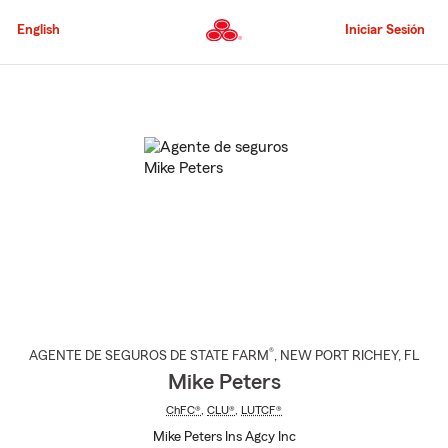
Pasar
al
English
Iniciar Sesión
contenido
principal
Comienzo
del
contenido
principal
®
AGENTE DE SEGUROS DE STATE FARM
,
NEW PORT RICHEY
, FL
Mike Peters
ChFC®
,
CLU®
,
LUTCF®
Mike Peters Ins Agcy Inc